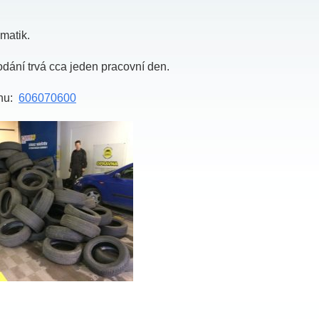
matik.
dání trvá cca jeden pracovní den.
ínu:
606070600