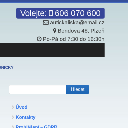
Volejte:
606 070 600
autickaliska@email.cz
Bendova 48
,
Plzeň
Po-Pá od 7:30 do 16:30h
FONICKY
Úvod
Kontakty
Prohlášení – GDPR