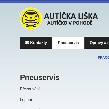
Kontakty
Pneuservis
Opravy a s
PRACOV
Pneuservis
Přezouvání
Lepení